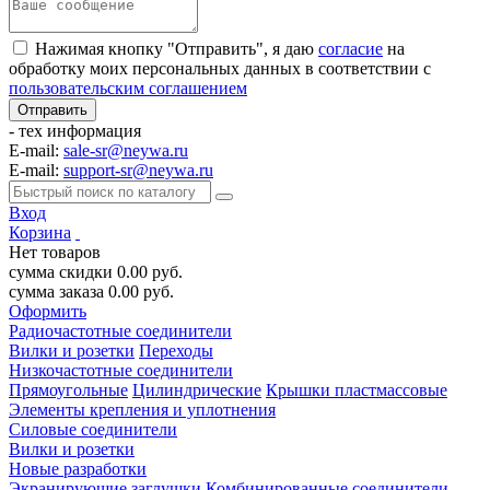
Нажимая кнопку "Отправить", я даю
согласие
на
обработку моих персональных данных в соответствии с
пользовательским соглашением
- тех информация
E-mail:
sale-sr@neywa.ru
E-mail:
support-sr@neywa.ru
Вход
Корзина
Нет товаров
сумма скидки
0.00
руб.
сумма заказа
0.00
руб.
Оформить
Радиочастотные соединители
Вилки и розетки
Переходы
Низкочастотные соединители
Прямоугольные
Цилиндрические
Крышки пластмассовые
Элементы крепления и уплотнения
Силовые соединители
Вилки и розетки
Новые разработки
Экранирующие заглушки
Комбинированные соединители