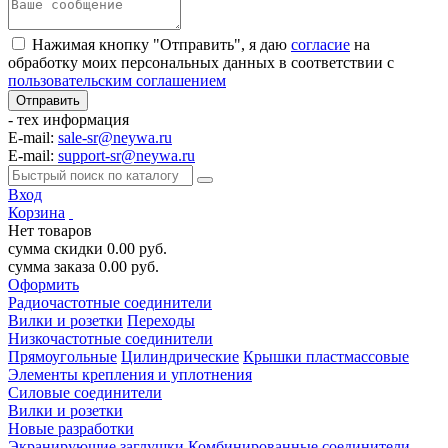
Нажимая кнопку "Отправить", я даю
согласие
на
обработку моих персональных данных в соответствии с
пользовательским соглашением
- тех информация
E-mail:
sale-sr@neywa.ru
E-mail:
support-sr@neywa.ru
Вход
Корзина
Нет товаров
сумма скидки
0.00
руб.
сумма заказа
0.00
руб.
Оформить
Радиочастотные соединители
Вилки и розетки
Переходы
Низкочастотные соединители
Прямоугольные
Цилиндрические
Крышки пластмассовые
Элементы крепления и уплотнения
Силовые соединители
Вилки и розетки
Новые разработки
Экранирующие заглушки
Комбинированные соединители