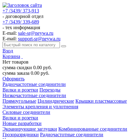
+7 /3439/ 373-913
- договорной отдел
+7 /3439/ 339-689
- тех информация
E-mail:
sale-sr@neywa.ru
E-mail:
support-sr@neywa.ru
Вход
Корзина
Нет товаров
сумма скидки
0.00
руб.
сумма заказа
0.00
руб.
Оформить
Радиочастотные соединители
Вилки и розетки
Переходы
Низкочастотные соединители
Прямоугольные
Цилиндрические
Крышки пластмассовые
Элементы крепления и уплотнения
Силовые соединители
Вилки и розетки
Новые разработки
Экранирующие заглушки
Комбинированные соединители
Грозоразрядники
Радиочастотные соединители