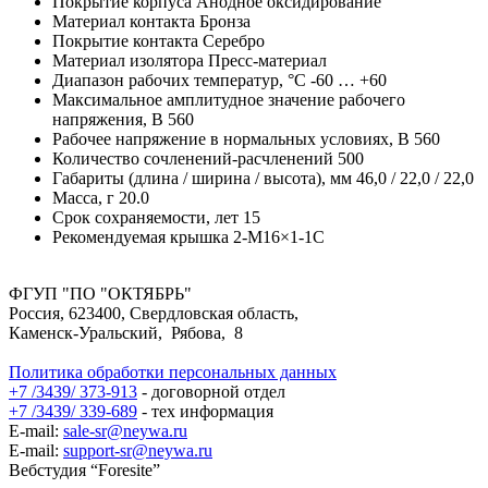
Покрытие корпуса
Анодное оксидирование
Материал контакта
Бронза
Покрытие контакта
Серебро
Материал изолятора
Пресс-материал
Диапазон рабочих температур,
°С
-60 … +60
Максимальное амплитудное значение рабочего
напряжения,
В
560
Рабочее напряжение в нормальных условиях,
В
560
Количество сочленений-расчленений
500
Габариты (длина / ширина / высота),
мм
46,0 / 22,0 / 22,0
Масса,
г
20.0
Срок сохраняемости,
лет
15
Рекомендуемая крышка
2-М16×1-1С
ФГУП "ПО "ОКТЯБРЬ"
Россия, 623400, Свердловская область,
Каменск-Уральский, Рябова, 8
Политика обработки персональных данных
+7 /3439/ 373-913
- договорной отдел
+7 /3439/ 339-689
- тех информация
E-mail:
sale-sr@neywa.ru
E-mail:
support-sr@neywa.ru
Вебстудия “Foresite”