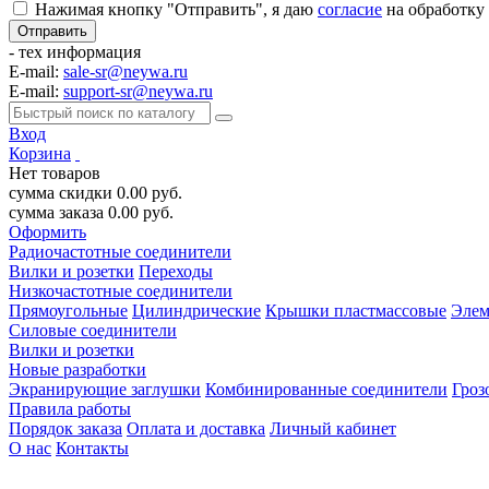
Нажимая кнопку "Отправить", я даю
согласие
на обработку
- тех информация
E-mail:
sale-sr@neywa.ru
E-mail:
support-sr@neywa.ru
Вход
Корзина
Нет товаров
сумма скидки
0.00
руб.
сумма заказа
0.00
руб.
Оформить
Радиочастотные соединители
Вилки и розетки
Переходы
Низкочастотные соединители
Прямоугольные
Цилиндрические
Крышки пластмассовые
Элем
Силовые соединители
Вилки и розетки
Новые разработки
Экранирующие заглушки
Комбинированные соединители
Гроз
Правила работы
Порядок заказа
Оплата и доставка
Личный кабинет
О нас
Контакты