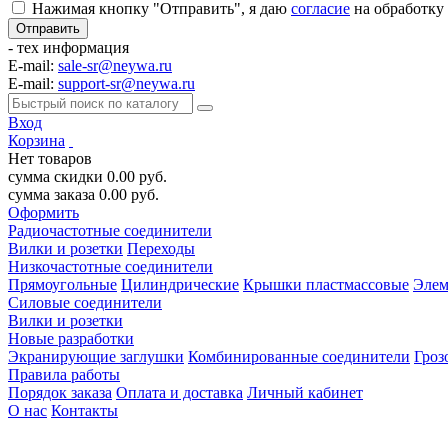
Нажимая кнопку "Отправить", я даю
согласие
на обработку
- тех информация
E-mail:
sale-sr@neywa.ru
E-mail:
support-sr@neywa.ru
Вход
Корзина
Нет товаров
сумма скидки
0.00
руб.
сумма заказа
0.00
руб.
Оформить
Радиочастотные соединители
Вилки и розетки
Переходы
Низкочастотные соединители
Прямоугольные
Цилиндрические
Крышки пластмассовые
Элем
Силовые соединители
Вилки и розетки
Новые разработки
Экранирующие заглушки
Комбинированные соединители
Гроз
Правила работы
Порядок заказа
Оплата и доставка
Личный кабинет
О нас
Контакты