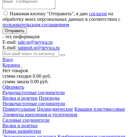
Нажимая кнопку "Отправить", я даю
согласие
на
обработку моих персональных данных в соответствии с
пользовательским соглашением
- тех информация
E-mail:
sale-sr@neywa.ru
E-mail:
support-sr@neywa.ru
Вход
Корзина
Нет товаров
сумма скидки
0.00
руб.
сумма заказа
0.00
руб.
Оформить
Радиочастотные соединители
Вилки и розетки
Переходы
Низкочастотные соединители
Прямоугольные
Цилиндрические
Крышки пластмассовые
Элементы крепления и уплотнения
Силовые соединители
Вилки и розетки
Новые разработки
Экранирующие заглушки
Комбинированные соединители