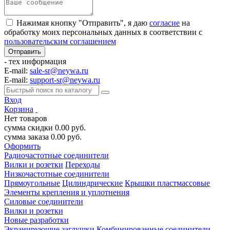
Нажимая кнопку "Отправить", я даю
согласие
на
обработку моих персональных данных в соответствии с
пользовательским соглашением
- тех информация
E-mail:
sale-sr@neywa.ru
E-mail:
support-sr@neywa.ru
Вход
Корзина
Нет товаров
сумма скидки
0.00
руб.
сумма заказа
0.00
руб.
Оформить
Радиочастотные соединители
Вилки и розетки
Переходы
Низкочастотные соединители
Прямоугольные
Цилиндрические
Крышки пластмассовые
Элементы крепления и уплотнения
Силовые соединители
Вилки и розетки
Новые разработки
Экранирующие заглушки
Комбинированные соединители