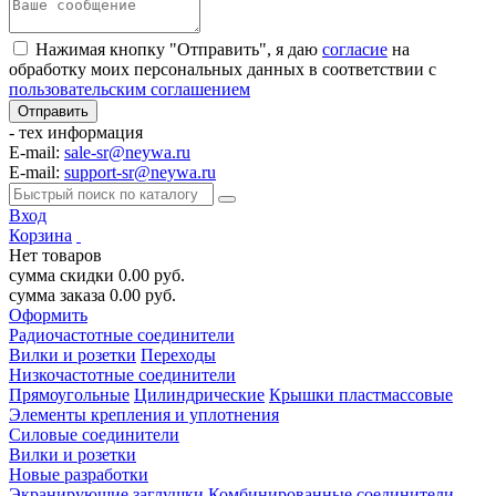
Нажимая кнопку "Отправить", я даю
согласие
на
обработку моих персональных данных в соответствии с
пользовательским соглашением
- тех информация
E-mail:
sale-sr@neywa.ru
E-mail:
support-sr@neywa.ru
Вход
Корзина
Нет товаров
сумма скидки
0.00
руб.
сумма заказа
0.00
руб.
Оформить
Радиочастотные соединители
Вилки и розетки
Переходы
Низкочастотные соединители
Прямоугольные
Цилиндрические
Крышки пластмассовые
Элементы крепления и уплотнения
Силовые соединители
Вилки и розетки
Новые разработки
Экранирующие заглушки
Комбинированные соединители