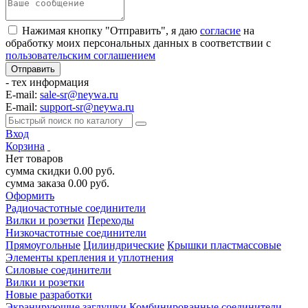
Нажимая кнопку "Отправить", я даю
согласие
на
обработку моих персональных данных в соответствии с
пользовательским соглашением
- тех информация
E-mail:
sale-sr@neywa.ru
E-mail:
support-sr@neywa.ru
Вход
Корзина
Нет товаров
сумма скидки
0.00
руб.
сумма заказа
0.00
руб.
Оформить
Радиочастотные соединители
Вилки и розетки
Переходы
Низкочастотные соединители
Прямоугольные
Цилиндрические
Крышки пластмассовые
Элементы крепления и уплотнения
Силовые соединители
Вилки и розетки
Новые разработки
Экранирующие заглушки
Комбинированные соединители