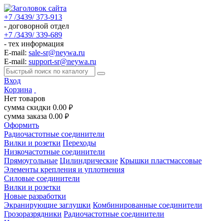
+7 /3439/ 373-913
- договорной отдел
+7 /3439/ 339-689
- тех информация
E-mail:
sale-sr@neywa.ru
E-mail:
support-sr@neywa.ru
Вход
Корзина
Нет товаров
сумма скидки
0.00
руб.
сумма заказа
0.00
руб.
Оформить
Радиочастотные соединители
Вилки и розетки
Переходы
Низкочастотные соединители
Прямоугольные
Цилиндрические
Крышки пластмассовые
Элементы крепления и уплотнения
Силовые соединители
Вилки и розетки
Новые разработки
Экранирующие заглушки
Комбинированные соединители
Грозоразрядники
Радиочастотные соединители