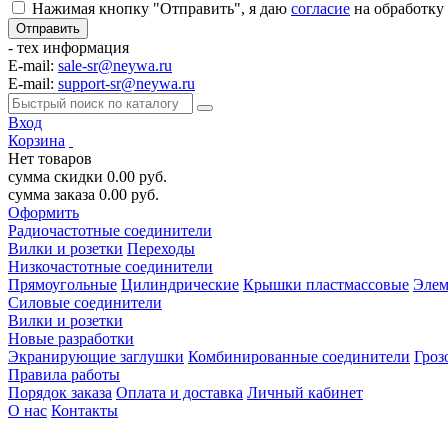
Нажимая кнопку "Отправить", я даю
согласие
на обработку
- тех информация
E-mail:
sale-sr@neywa.ru
E-mail:
support-sr@neywa.ru
Вход
Корзина
Нет товаров
сумма скидки
0.00
руб.
сумма заказа
0.00
руб.
Оформить
Радиочастотные соединители
Вилки и розетки
Переходы
Низкочастотные соединители
Прямоугольные
Цилиндрические
Крышки пластмассовые
Элем
Силовые соединители
Вилки и розетки
Новые разработки
Экранирующие заглушки
Комбинированные соединители
Гроз
Правила работы
Порядок заказа
Оплата и доставка
Личный кабинет
О нас
Контакты