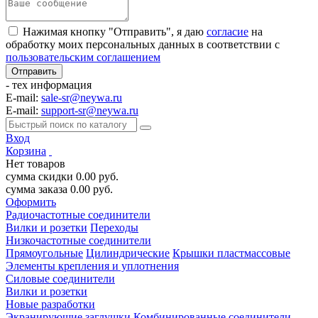
Нажимая кнопку "Отправить", я даю
согласие
на
обработку моих персональных данных в соответствии с
пользовательским соглашением
- тех информация
E-mail:
sale-sr@neywa.ru
E-mail:
support-sr@neywa.ru
Вход
Корзина
Нет товаров
сумма скидки
0.00
руб.
сумма заказа
0.00
руб.
Оформить
Радиочастотные соединители
Вилки и розетки
Переходы
Низкочастотные соединители
Прямоугольные
Цилиндрические
Крышки пластмассовые
Элементы крепления и уплотнения
Силовые соединители
Вилки и розетки
Новые разработки
Экранирующие заглушки
Комбинированные соединители