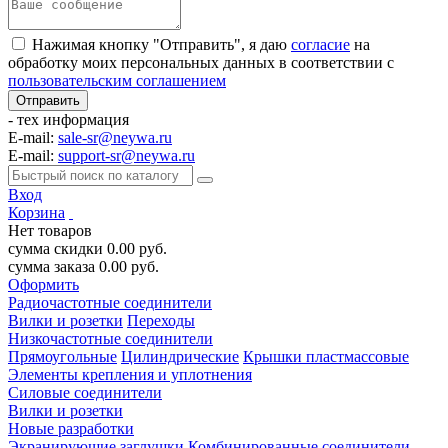
Нажимая кнопку "Отправить", я даю
согласие
на
обработку моих персональных данных в соответствии с
пользовательским соглашением
- тех информация
E-mail:
sale-sr@neywa.ru
E-mail:
support-sr@neywa.ru
Вход
Корзина
Нет товаров
сумма скидки
0.00
руб.
сумма заказа
0.00
руб.
Оформить
Радиочастотные соединители
Вилки и розетки
Переходы
Низкочастотные соединители
Прямоугольные
Цилиндрические
Крышки пластмассовые
Элементы крепления и уплотнения
Силовые соединители
Вилки и розетки
Новые разработки
Экранирующие заглушки
Комбинированные соединители