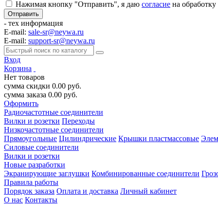
Нажимая кнопку "Отправить", я даю
согласие
на обработку
- тех информация
E-mail:
sale-sr@neywa.ru
E-mail:
support-sr@neywa.ru
Вход
Корзина
Нет товаров
сумма скидки
0.00
руб.
сумма заказа
0.00
руб.
Оформить
Радиочастотные соединители
Вилки и розетки
Переходы
Низкочастотные соединители
Прямоугольные
Цилиндрические
Крышки пластмассовые
Элем
Силовые соединители
Вилки и розетки
Новые разработки
Экранирующие заглушки
Комбинированные соединители
Гроз
Правила работы
Порядок заказа
Оплата и доставка
Личный кабинет
О нас
Контакты