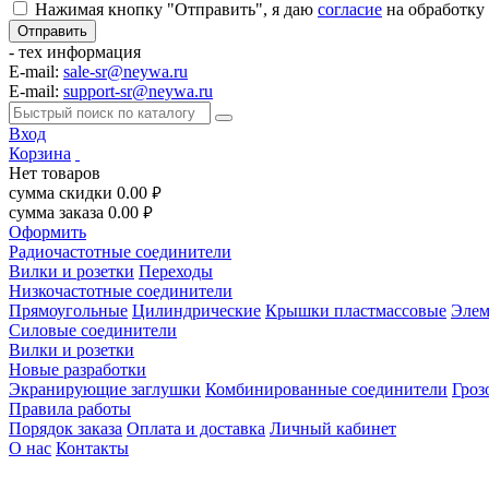
Нажимая кнопку "Отправить", я даю
согласие
на обработку
- тех информация
E-mail:
sale-sr@neywa.ru
E-mail:
support-sr@neywa.ru
Вход
Корзина
Нет товаров
сумма скидки
0.00
руб.
сумма заказа
0.00
руб.
Оформить
Радиочастотные соединители
Вилки и розетки
Переходы
Низкочастотные соединители
Прямоугольные
Цилиндрические
Крышки пластмассовые
Элем
Силовые соединители
Вилки и розетки
Новые разработки
Экранирующие заглушки
Комбинированные соединители
Гроз
Правила работы
Порядок заказа
Оплата и доставка
Личный кабинет
О нас
Контакты