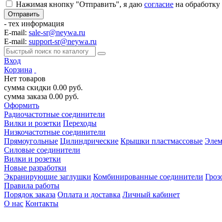
Нажимая кнопку "Отправить", я даю
согласие
на обработку
- тех информация
E-mail:
sale-sr@neywa.ru
E-mail:
support-sr@neywa.ru
Вход
Корзина
Нет товаров
сумма скидки
0.00
руб.
сумма заказа
0.00
руб.
Оформить
Радиочастотные соединители
Вилки и розетки
Переходы
Низкочастотные соединители
Прямоугольные
Цилиндрические
Крышки пластмассовые
Элем
Силовые соединители
Вилки и розетки
Новые разработки
Экранирующие заглушки
Комбинированные соединители
Гроз
Правила работы
Порядок заказа
Оплата и доставка
Личный кабинет
О нас
Контакты