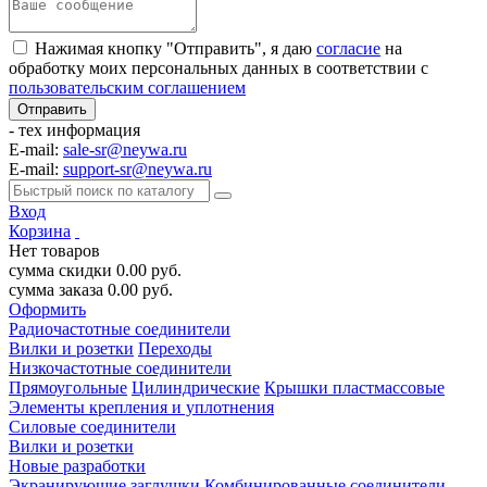
Нажимая кнопку "Отправить", я даю
согласие
на
обработку моих персональных данных в соответствии с
пользовательским соглашением
- тех информация
E-mail:
sale-sr@neywa.ru
E-mail:
support-sr@neywa.ru
Вход
Корзина
Нет товаров
сумма скидки
0.00
руб.
сумма заказа
0.00
руб.
Оформить
Радиочастотные соединители
Вилки и розетки
Переходы
Низкочастотные соединители
Прямоугольные
Цилиндрические
Крышки пластмассовые
Элементы крепления и уплотнения
Силовые соединители
Вилки и розетки
Новые разработки
Экранирующие заглушки
Комбинированные соединители