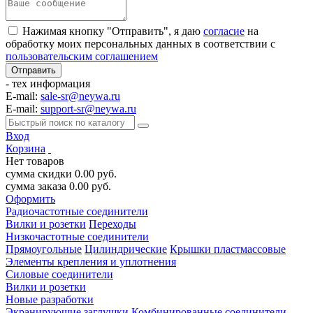
Нажимая кнопку "Отправить", я даю
согласие
на
обработку моих персональных данных в соответствии с
пользовательским соглашением
- тех информация
E-mail:
sale-sr@neywa.ru
E-mail:
support-sr@neywa.ru
Вход
Корзина
Нет товаров
сумма скидки
0.00
руб.
сумма заказа
0.00
руб.
Оформить
Радиочастотные соединители
Вилки и розетки
Переходы
Низкочастотные соединители
Прямоугольные
Цилиндрические
Крышки пластмассовые
Элементы крепления и уплотнения
Силовые соединители
Вилки и розетки
Новые разработки
Экранирующие заглушки
Комбинированные соединители