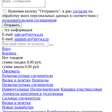
Нажимая кнопку "Отправить", я даю
согласие
на
обработку моих персональных данных в соответствии с
пользовательским соглашением
- тех информация
E-mail:
sale-sr@neywa.ru
E-mail:
support-sr@neywa.ru
Вход
Корзина
Нет товаров
сумма скидки
0.00
руб.
сумма заказа
0.00
руб.
Оформить
Радиочастотные соединители
Вилки и розетки
Переходы
Низкочастотные соединители
Прямоугольные
Цилиндрические
Крышки пластмассовые
Элементы крепления и уплотнения
Силовые соединители
Вилки и розетки
Новые разработки
Экранирующие заглушки
Комбинированные соединители