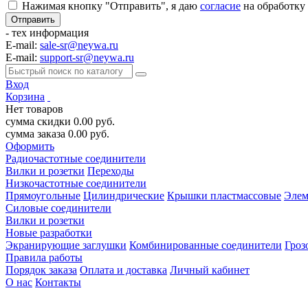
Нажимая кнопку "Отправить", я даю
согласие
на обработку
- тех информация
E-mail:
sale-sr@neywa.ru
E-mail:
support-sr@neywa.ru
Вход
Корзина
Нет товаров
сумма скидки
0.00
руб.
сумма заказа
0.00
руб.
Оформить
Радиочастотные соединители
Вилки и розетки
Переходы
Низкочастотные соединители
Прямоугольные
Цилиндрические
Крышки пластмассовые
Элем
Силовые соединители
Вилки и розетки
Новые разработки
Экранирующие заглушки
Комбинированные соединители
Гроз
Правила работы
Порядок заказа
Оплата и доставка
Личный кабинет
О нас
Контакты