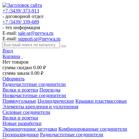
+7 /3439/ 373-913
- договорной отдел
+7 /3439/ 339-689
- тех информация
E-mail:
sale-sr@neywa.ru
E-mail:
support-sr@neywa.ru
Вход
Корзина
Нет товаров
сумма скидки
0.00
руб.
сумма заказа
0.00
руб.
Оформить
Радиочастотные соединители
Вилки и розетки
Переходы
Низкочастотные соединители
Прямоугольные
Цилиндрические
Крышки пластмассовые
Элементы крепления и уплотнения
Силовые соединители
Вилки и розетки
Новые разработки
Экранирующие заглушки
Комбинированные соединители
Грозоразрядники
Радиочастотные соединители