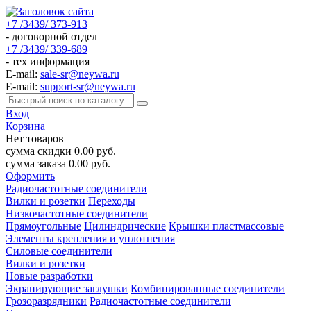
+7 /3439/ 373-913
- договорной отдел
+7 /3439/ 339-689
- тех информация
E-mail:
sale-sr@neywa.ru
E-mail:
support-sr@neywa.ru
Вход
Корзина
Нет товаров
сумма скидки
0.00
руб.
сумма заказа
0.00
руб.
Оформить
Радиочастотные соединители
Вилки и розетки
Переходы
Низкочастотные соединители
Прямоугольные
Цилиндрические
Крышки пластмассовые
Элементы крепления и уплотнения
Силовые соединители
Вилки и розетки
Новые разработки
Экранирующие заглушки
Комбинированные соединители
Грозоразрядники
Радиочастотные соединители