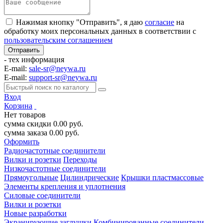
Нажимая кнопку "Отправить", я даю
согласие
на
обработку моих персональных данных в соответствии с
пользовательским соглашением
- тех информация
E-mail:
sale-sr@neywa.ru
E-mail:
support-sr@neywa.ru
Вход
Корзина
Нет товаров
сумма скидки
0.00
руб.
сумма заказа
0.00
руб.
Оформить
Радиочастотные соединители
Вилки и розетки
Переходы
Низкочастотные соединители
Прямоугольные
Цилиндрические
Крышки пластмассовые
Элементы крепления и уплотнения
Силовые соединители
Вилки и розетки
Новые разработки
Экранирующие заглушки
Комбинированные соединители