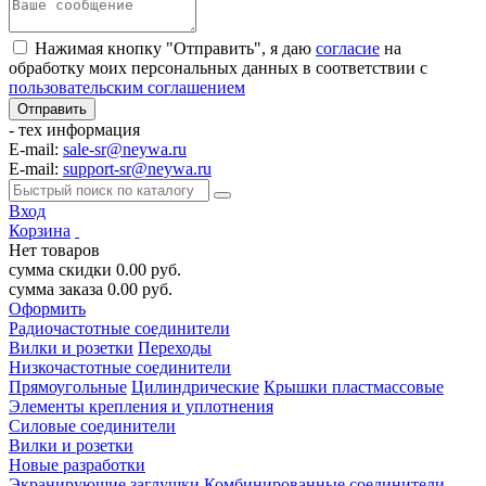
Нажимая кнопку "Отправить", я даю
согласие
на
обработку моих персональных данных в соответствии с
пользовательским соглашением
- тех информация
E-mail:
sale-sr@neywa.ru
E-mail:
support-sr@neywa.ru
Вход
Корзина
Нет товаров
сумма скидки
0.00
руб.
сумма заказа
0.00
руб.
Оформить
Радиочастотные соединители
Вилки и розетки
Переходы
Низкочастотные соединители
Прямоугольные
Цилиндрические
Крышки пластмассовые
Элементы крепления и уплотнения
Силовые соединители
Вилки и розетки
Новые разработки
Экранирующие заглушки
Комбинированные соединители