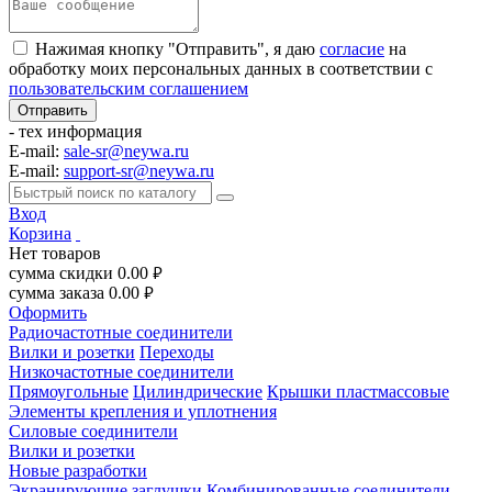
Нажимая кнопку "Отправить", я даю
согласие
на
обработку моих персональных данных в соответствии с
пользовательским соглашением
- тех информация
E-mail:
sale-sr@neywa.ru
E-mail:
support-sr@neywa.ru
Вход
Корзина
Нет товаров
сумма скидки
0.00
руб.
сумма заказа
0.00
руб.
Оформить
Радиочастотные соединители
Вилки и розетки
Переходы
Низкочастотные соединители
Прямоугольные
Цилиндрические
Крышки пластмассовые
Элементы крепления и уплотнения
Силовые соединители
Вилки и розетки
Новые разработки
Экранирующие заглушки
Комбинированные соединители