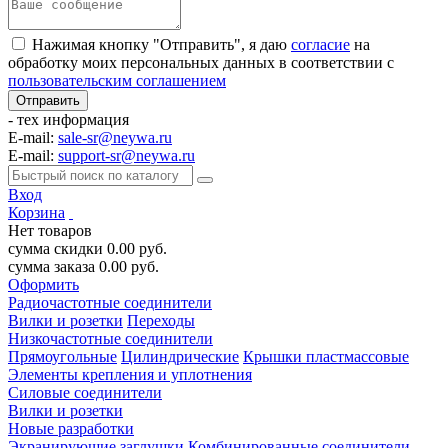
Нажимая кнопку "Отправить", я даю
согласие
на
обработку моих персональных данных в соответствии с
пользовательским соглашением
- тех информация
E-mail:
sale-sr@neywa.ru
E-mail:
support-sr@neywa.ru
Вход
Корзина
Нет товаров
сумма скидки
0.00
руб.
сумма заказа
0.00
руб.
Оформить
Радиочастотные соединители
Вилки и розетки
Переходы
Низкочастотные соединители
Прямоугольные
Цилиндрические
Крышки пластмассовые
Элементы крепления и уплотнения
Силовые соединители
Вилки и розетки
Новые разработки
Экранирующие заглушки
Комбинированные соединители