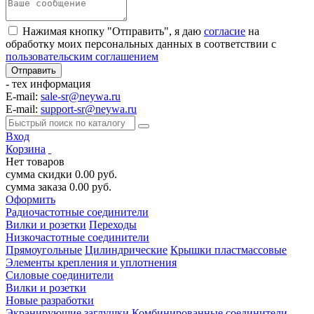
Нажимая кнопку "Отправить", я даю
согласие
на
обработку моих персональных данных в соответствии с
пользовательским соглашением
- тех информация
E-mail:
sale-sr@neywa.ru
E-mail:
support-sr@neywa.ru
Вход
Корзина
Нет товаров
сумма скидки
0.00
руб.
сумма заказа
0.00
руб.
Оформить
Радиочастотные соединители
Вилки и розетки
Переходы
Низкочастотные соединители
Прямоугольные
Цилиндрические
Крышки пластмассовые
Элементы крепления и уплотнения
Силовые соединители
Вилки и розетки
Новые разработки
Экранирующие заглушки
Комбинированные соединители