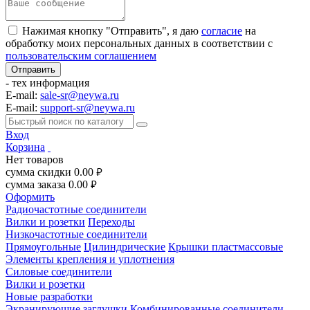
Нажимая кнопку "Отправить", я даю
согласие
на
обработку моих персональных данных в соответствии с
пользовательским соглашением
- тех информация
E-mail:
sale-sr@neywa.ru
E-mail:
support-sr@neywa.ru
Вход
Корзина
Нет товаров
сумма скидки
0.00
руб.
сумма заказа
0.00
руб.
Оформить
Радиочастотные соединители
Вилки и розетки
Переходы
Низкочастотные соединители
Прямоугольные
Цилиндрические
Крышки пластмассовые
Элементы крепления и уплотнения
Силовые соединители
Вилки и розетки
Новые разработки
Экранирующие заглушки
Комбинированные соединители