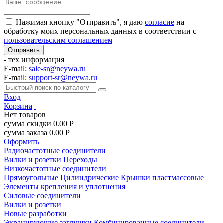
Нажимая кнопку "Отправить", я даю
согласие
на
обработку моих персональных данных в соответствии с
пользовательским соглашением
- тех информация
E-mail:
sale-sr@neywa.ru
E-mail:
support-sr@neywa.ru
Вход
Корзина
Нет товаров
сумма скидки
0.00
руб.
сумма заказа
0.00
руб.
Оформить
Радиочастотные соединители
Вилки и розетки
Переходы
Низкочастотные соединители
Прямоугольные
Цилиндрические
Крышки пластмассовые
Элементы крепления и уплотнения
Силовые соединители
Вилки и розетки
Новые разработки
Экранирующие заглушки
Комбинированные соединители