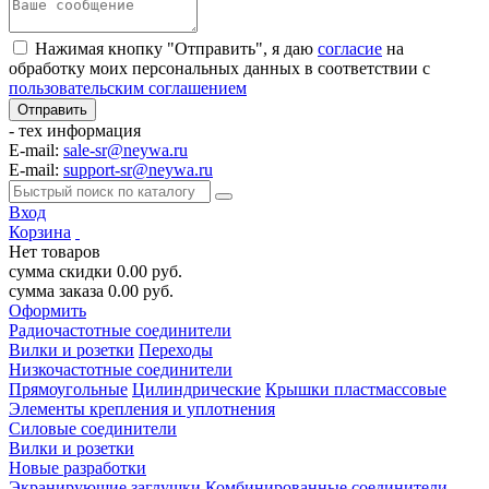
Нажимая кнопку "Отправить", я даю
согласие
на
обработку моих персональных данных в соответствии с
пользовательским соглашением
- тех информация
E-mail:
sale-sr@neywa.ru
E-mail:
support-sr@neywa.ru
Вход
Корзина
Нет товаров
сумма скидки
0.00
руб.
сумма заказа
0.00
руб.
Оформить
Радиочастотные соединители
Вилки и розетки
Переходы
Низкочастотные соединители
Прямоугольные
Цилиндрические
Крышки пластмассовые
Элементы крепления и уплотнения
Силовые соединители
Вилки и розетки
Новые разработки
Экранирующие заглушки
Комбинированные соединители