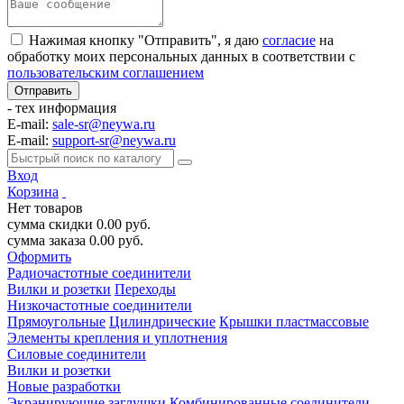
Нажимая кнопку "Отправить", я даю
согласие
на
обработку моих персональных данных в соответствии с
пользовательским соглашением
- тех информация
E-mail:
sale-sr@neywa.ru
E-mail:
support-sr@neywa.ru
Вход
Корзина
Нет товаров
сумма скидки
0.00
руб.
сумма заказа
0.00
руб.
Оформить
Радиочастотные соединители
Вилки и розетки
Переходы
Низкочастотные соединители
Прямоугольные
Цилиндрические
Крышки пластмассовые
Элементы крепления и уплотнения
Силовые соединители
Вилки и розетки
Новые разработки
Экранирующие заглушки
Комбинированные соединители