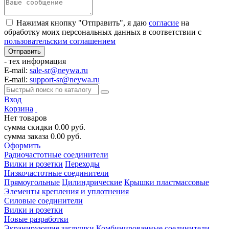
Нажимая кнопку "Отправить", я даю
согласие
на
обработку моих персональных данных в соответствии с
пользовательским соглашением
- тех информация
E-mail:
sale-sr@neywa.ru
E-mail:
support-sr@neywa.ru
Вход
Корзина
Нет товаров
сумма скидки
0.00
руб.
сумма заказа
0.00
руб.
Оформить
Радиочастотные соединители
Вилки и розетки
Переходы
Низкочастотные соединители
Прямоугольные
Цилиндрические
Крышки пластмассовые
Элементы крепления и уплотнения
Силовые соединители
Вилки и розетки
Новые разработки
Экранирующие заглушки
Комбинированные соединители