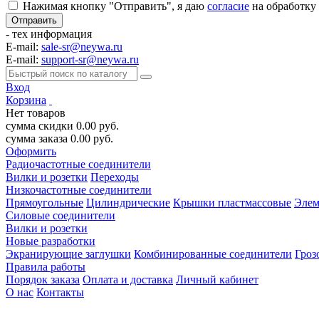
Нажимая кнопку "Отправить", я даю
согласие
на обработку
- тех информация
E-mail:
sale-sr@neywa.ru
E-mail:
support-sr@neywa.ru
Вход
Корзина
Нет товаров
сумма скидки
0.00
руб.
сумма заказа
0.00
руб.
Оформить
Радиочастотные соединители
Вилки и розетки
Переходы
Низкочастотные соединители
Прямоугольные
Цилиндрические
Крышки пластмассовые
Элем
Силовые соединители
Вилки и розетки
Новые разработки
Экранирующие заглушки
Комбинированные соединители
Гроз
Правила работы
Порядок заказа
Оплата и доставка
Личный кабинет
О нас
Контакты