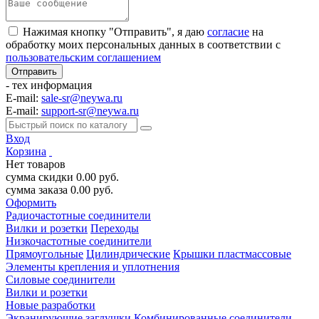
Нажимая кнопку "Отправить", я даю
согласие
на
обработку моих персональных данных в соответствии с
пользовательским соглашением
- тех информация
E-mail:
sale-sr@neywa.ru
E-mail:
support-sr@neywa.ru
Вход
Корзина
Нет товаров
сумма скидки
0.00
руб.
сумма заказа
0.00
руб.
Оформить
Радиочастотные соединители
Вилки и розетки
Переходы
Низкочастотные соединители
Прямоугольные
Цилиндрические
Крышки пластмассовые
Элементы крепления и уплотнения
Силовые соединители
Вилки и розетки
Новые разработки
Экранирующие заглушки
Комбинированные соединители