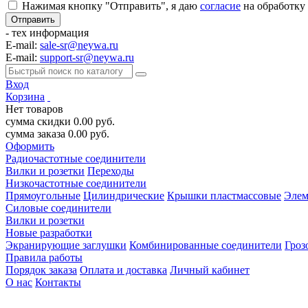
Нажимая кнопку "Отправить", я даю
согласие
на обработку
- тех информация
E-mail:
sale-sr@neywa.ru
E-mail:
support-sr@neywa.ru
Вход
Корзина
Нет товаров
сумма скидки
0.00
руб.
сумма заказа
0.00
руб.
Оформить
Радиочастотные соединители
Вилки и розетки
Переходы
Низкочастотные соединители
Прямоугольные
Цилиндрические
Крышки пластмассовые
Элем
Силовые соединители
Вилки и розетки
Новые разработки
Экранирующие заглушки
Комбинированные соединители
Гроз
Правила работы
Порядок заказа
Оплата и доставка
Личный кабинет
О нас
Контакты