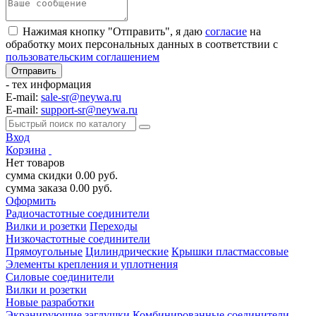
Нажимая кнопку "Отправить", я даю
согласие
на
обработку моих персональных данных в соответствии с
пользовательским соглашением
- тех информация
E-mail:
sale-sr@neywa.ru
E-mail:
support-sr@neywa.ru
Вход
Корзина
Нет товаров
сумма скидки
0.00
руб.
сумма заказа
0.00
руб.
Оформить
Радиочастотные соединители
Вилки и розетки
Переходы
Низкочастотные соединители
Прямоугольные
Цилиндрические
Крышки пластмассовые
Элементы крепления и уплотнения
Силовые соединители
Вилки и розетки
Новые разработки
Экранирующие заглушки
Комбинированные соединители