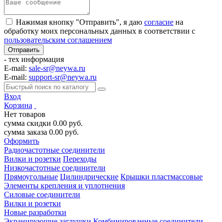
Нажимая кнопку "Отправить", я даю
согласие
на
обработку моих персональных данных в соответствии с
пользовательским соглашением
- тех информация
E-mail:
sale-sr@neywa.ru
E-mail:
support-sr@neywa.ru
Вход
Корзина
Нет товаров
сумма скидки
0.00
руб.
сумма заказа
0.00
руб.
Оформить
Радиочастотные соединители
Вилки и розетки
Переходы
Низкочастотные соединители
Прямоугольные
Цилиндрические
Крышки пластмассовые
Элементы крепления и уплотнения
Силовые соединители
Вилки и розетки
Новые разработки
Экранирующие заглушки
Комбинированные соединители