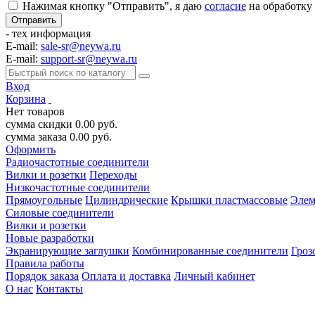
Нажимая кнопку "Отправить", я даю
согласие
на обработку
- тех информация
E-mail:
sale-sr@neywa.ru
E-mail:
support-sr@neywa.ru
Вход
Корзина
Нет товаров
сумма скидки
0.00
руб.
сумма заказа
0.00
руб.
Оформить
Радиочастотные соединители
Вилки и розетки
Переходы
Низкочастотные соединители
Прямоугольные
Цилиндрические
Крышки пластмассовые
Элем
Силовые соединители
Вилки и розетки
Новые разработки
Экранирующие заглушки
Комбинированные соединители
Гроз
Правила работы
Порядок заказа
Оплата и доставка
Личный кабинет
О нас
Контакты