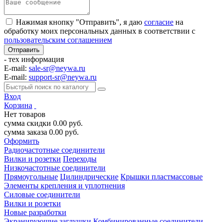
Нажимая кнопку "Отправить", я даю
согласие
на
обработку моих персональных данных в соответствии с
пользовательским соглашением
- тех информация
E-mail:
sale-sr@neywa.ru
E-mail:
support-sr@neywa.ru
Вход
Корзина
Нет товаров
сумма скидки
0.00
руб.
сумма заказа
0.00
руб.
Оформить
Радиочастотные соединители
Вилки и розетки
Переходы
Низкочастотные соединители
Прямоугольные
Цилиндрические
Крышки пластмассовые
Элементы крепления и уплотнения
Силовые соединители
Вилки и розетки
Новые разработки
Экранирующие заглушки
Комбинированные соединители