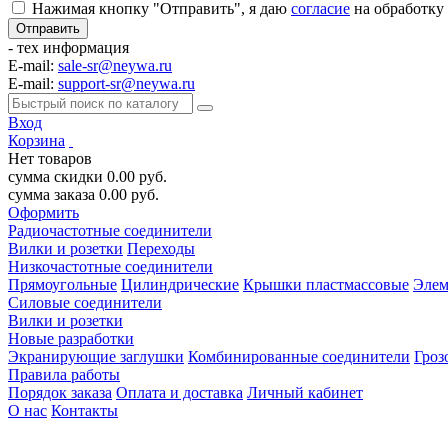
Нажимая кнопку "Отправить", я даю
согласие
на обработку
- тех информация
E-mail:
sale-sr@neywa.ru
E-mail:
support-sr@neywa.ru
Вход
Корзина
Нет товаров
сумма скидки
0.00
руб.
сумма заказа
0.00
руб.
Оформить
Радиочастотные соединители
Вилки и розетки
Переходы
Низкочастотные соединители
Прямоугольные
Цилиндрические
Крышки пластмассовые
Элем
Силовые соединители
Вилки и розетки
Новые разработки
Экранирующие заглушки
Комбинированные соединители
Гроз
Правила работы
Порядок заказа
Оплата и доставка
Личный кабинет
О нас
Контакты