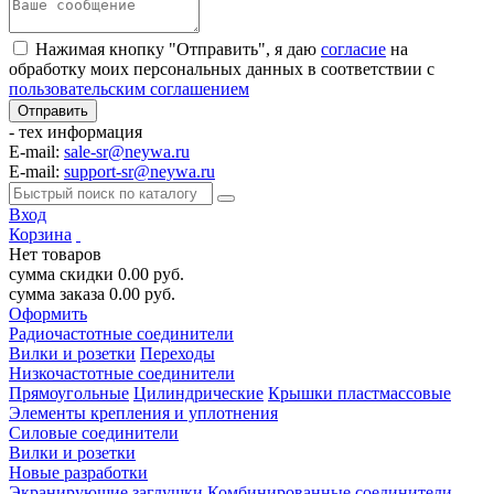
Нажимая кнопку "Отправить", я даю
согласие
на
обработку моих персональных данных в соответствии с
пользовательским соглашением
- тех информация
E-mail:
sale-sr@neywa.ru
E-mail:
support-sr@neywa.ru
Вход
Корзина
Нет товаров
сумма скидки
0.00
руб.
сумма заказа
0.00
руб.
Оформить
Радиочастотные соединители
Вилки и розетки
Переходы
Низкочастотные соединители
Прямоугольные
Цилиндрические
Крышки пластмассовые
Элементы крепления и уплотнения
Силовые соединители
Вилки и розетки
Новые разработки
Экранирующие заглушки
Комбинированные соединители