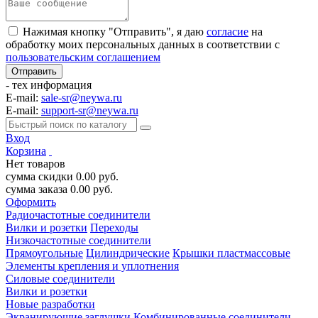
Нажимая кнопку "Отправить", я даю
согласие
на
обработку моих персональных данных в соответствии с
пользовательским соглашением
- тех информация
E-mail:
sale-sr@neywa.ru
E-mail:
support-sr@neywa.ru
Вход
Корзина
Нет товаров
сумма скидки
0.00
руб.
сумма заказа
0.00
руб.
Оформить
Радиочастотные соединители
Вилки и розетки
Переходы
Низкочастотные соединители
Прямоугольные
Цилиндрические
Крышки пластмассовые
Элементы крепления и уплотнения
Силовые соединители
Вилки и розетки
Новые разработки
Экранирующие заглушки
Комбинированные соединители