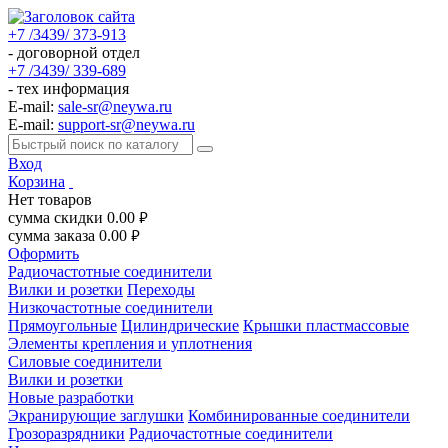
+7 /3439/ 373-913
- договорной отдел
+7 /3439/ 339-689
- тех информация
E-mail:
sale-sr@neywa.ru
E-mail:
support-sr@neywa.ru
Вход
Корзина
Нет товаров
сумма скидки
0.00
руб.
сумма заказа
0.00
руб.
Оформить
Радиочастотные соединители
Вилки и розетки
Переходы
Низкочастотные соединители
Прямоугольные
Цилиндрические
Крышки пластмассовые
Элементы крепления и уплотнения
Силовые соединители
Вилки и розетки
Новые разработки
Экранирующие заглушки
Комбинированные соединители
Грозоразрядники
Радиочастотные соединители