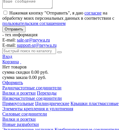
Нажимая кнопку "Отправить", я даю
согласие
на
обработку моих персональных данных в соответствии с
пользовательским соглашением
- тех информация
E-mail:
sale-sr@neywa.ru
E-mail:
support-sr@neywa.ru
Вход
Корзина
Нет товаров
сумма скидки
0.00
руб.
сумма заказа
0.00
руб.
Оформить
Радиочастотные соединители
Вилки и розетки
Переходы
Низкочастотные соединители
Прямоугольные
Цилиндрические
Крышки пластмассовые
Элементы крепления и уплотнения
Силовые соединители
Вилки и розетки
Новые разработки
Экранирующие заглушки
Комбинированные соединители