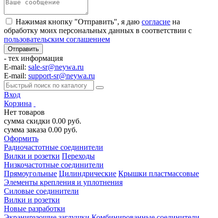
Нажимая кнопку "Отправить", я даю
согласие
на
обработку моих персональных данных в соответствии с
пользовательским соглашением
- тех информация
E-mail:
sale-sr@neywa.ru
E-mail:
support-sr@neywa.ru
Вход
Корзина
Нет товаров
сумма скидки
0.00
руб.
сумма заказа
0.00
руб.
Оформить
Радиочастотные соединители
Вилки и розетки
Переходы
Низкочастотные соединители
Прямоугольные
Цилиндрические
Крышки пластмассовые
Элементы крепления и уплотнения
Силовые соединители
Вилки и розетки
Новые разработки
Экранирующие заглушки
Комбинированные соединители