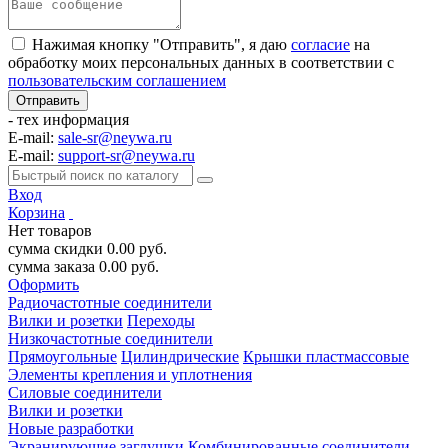
Нажимая кнопку "Отправить", я даю
согласие
на
обработку моих персональных данных в соответствии с
пользовательским соглашением
- тех информация
E-mail:
sale-sr@neywa.ru
E-mail:
support-sr@neywa.ru
Вход
Корзина
Нет товаров
сумма скидки
0.00
руб.
сумма заказа
0.00
руб.
Оформить
Радиочастотные соединители
Вилки и розетки
Переходы
Низкочастотные соединители
Прямоугольные
Цилиндрические
Крышки пластмассовые
Элементы крепления и уплотнения
Силовые соединители
Вилки и розетки
Новые разработки
Экранирующие заглушки
Комбинированные соединители