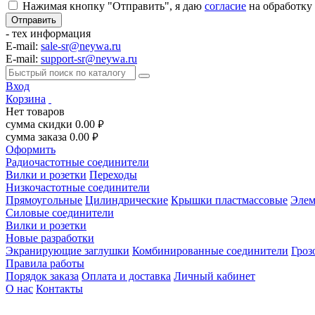
Нажимая кнопку "Отправить", я даю
согласие
на обработку
- тех информация
E-mail:
sale-sr@neywa.ru
E-mail:
support-sr@neywa.ru
Вход
Корзина
Нет товаров
сумма скидки
0.00
руб.
сумма заказа
0.00
руб.
Оформить
Радиочастотные соединители
Вилки и розетки
Переходы
Низкочастотные соединители
Прямоугольные
Цилиндрические
Крышки пластмассовые
Элем
Силовые соединители
Вилки и розетки
Новые разработки
Экранирующие заглушки
Комбинированные соединители
Гроз
Правила работы
Порядок заказа
Оплата и доставка
Личный кабинет
О нас
Контакты