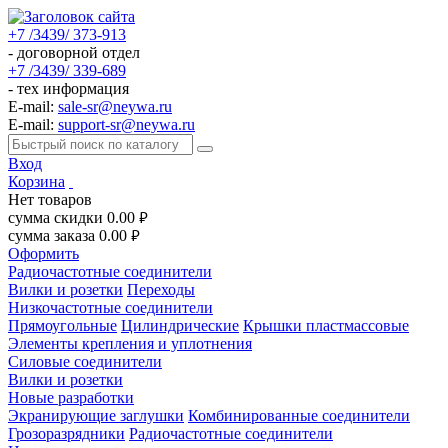
+7 /3439/ 373-913
- договорной отдел
+7 /3439/ 339-689
- тех информация
E-mail:
sale-sr@neywa.ru
E-mail:
support-sr@neywa.ru
Вход
Корзина
Нет товаров
сумма скидки
0.00
руб.
сумма заказа
0.00
руб.
Оформить
Радиочастотные соединители
Вилки и розетки
Переходы
Низкочастотные соединители
Прямоугольные
Цилиндрические
Крышки пластмассовые
Элементы крепления и уплотнения
Силовые соединители
Вилки и розетки
Новые разработки
Экранирующие заглушки
Комбинированные соединители
Грозоразрядники
Радиочастотные соединители