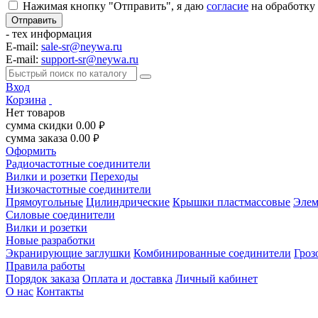
Нажимая кнопку "Отправить", я даю
согласие
на обработку
- тех информация
E-mail:
sale-sr@neywa.ru
E-mail:
support-sr@neywa.ru
Вход
Корзина
Нет товаров
сумма скидки
0.00
руб.
сумма заказа
0.00
руб.
Оформить
Радиочастотные соединители
Вилки и розетки
Переходы
Низкочастотные соединители
Прямоугольные
Цилиндрические
Крышки пластмассовые
Элем
Силовые соединители
Вилки и розетки
Новые разработки
Экранирующие заглушки
Комбинированные соединители
Гроз
Правила работы
Порядок заказа
Оплата и доставка
Личный кабинет
О нас
Контакты