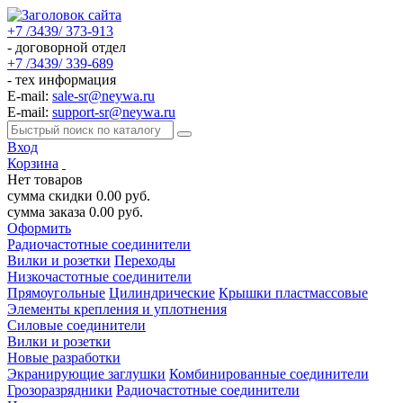
+7 /3439/ 373-913
- договорной отдел
+7 /3439/ 339-689
- тех информация
E-mail:
sale-sr@neywa.ru
E-mail:
support-sr@neywa.ru
Вход
Корзина
Нет товаров
сумма скидки
0.00
руб.
сумма заказа
0.00
руб.
Оформить
Радиочастотные соединители
Вилки и розетки
Переходы
Низкочастотные соединители
Прямоугольные
Цилиндрические
Крышки пластмассовые
Элементы крепления и уплотнения
Силовые соединители
Вилки и розетки
Новые разработки
Экранирующие заглушки
Комбинированные соединители
Грозоразрядники
Радиочастотные соединители